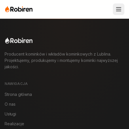
Producent kominków i wkładów kominkowych z Lublina.
Projektujemy, produkujemy i montujemy kominki najwyższej
jakości.
NAWIGACJA
Strona główna
O nas
Usługi
Realizacje