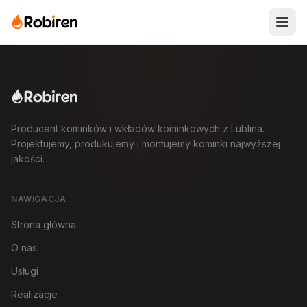
Producent kominków i wkładów kominkowych z Lublina.
Projektujemy, produkujemy i montujemy kominki najwyższej
jakości.
NAWIGACJA
Strona główna
O nas
Usługi
Realizacje