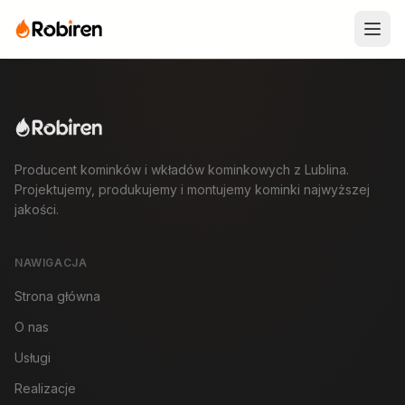
Producent kominków i wkładów kominkowych z Lublina.
Projektujemy, produkujemy i montujemy kominki najwyższej
jakości.
NAWIGACJA
Strona główna
O nas
Usługi
Realizacje