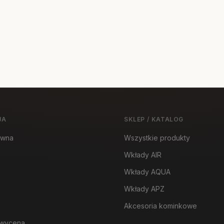
JA
SKLEP / KATALOG
ówna
Wszystkie produkty
Wkłady AIR
Wkłady AQUA
Wkłady APZ
Akcesoria kominkowe
wycena