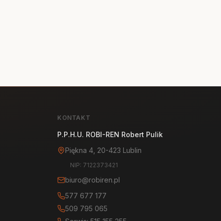
KONTAKT
P.P.H.U. ROBI-REN Robert Pulik
Piękna 4, 20-423 Lublin
NIP: 7122373421
biuro@robiren.pl
577 677 177
509 795 065