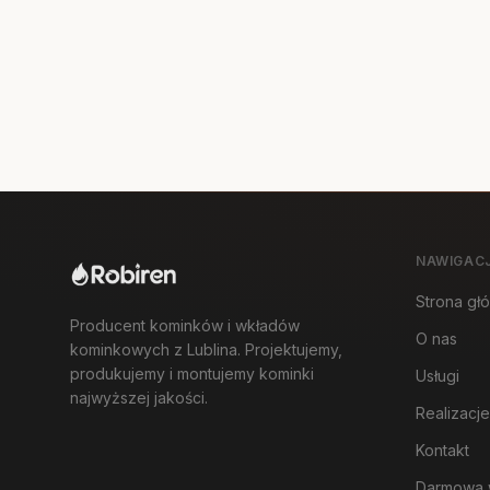
NAWIGAC
Strona gł
Producent kominków i wkładów
O nas
kominkowych z Lublina. Projektujemy,
produkujemy i montujemy kominki
Usługi
najwyższej jakości.
Realizacje
Kontakt
Darmowa 