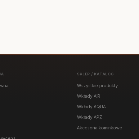
JA
SKLEP / KATALOG
ówna
Wszystkie produkty
Wkłady AIR
Wkłady AQUA
Wkłady APZ
Akcesoria kominkowe
wycena