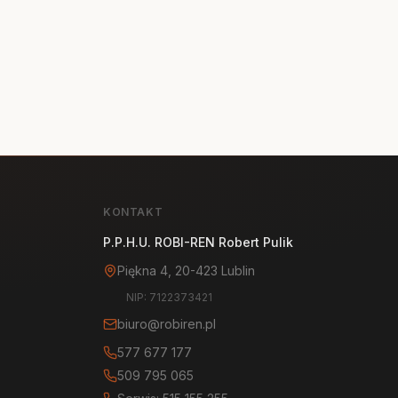
KONTAKT
P.P.H.U. ROBI-REN Robert Pulik
Piękna 4, 20-423 Lublin
NIP: 7122373421
biuro@robiren.pl
577 677 177
509 795 065