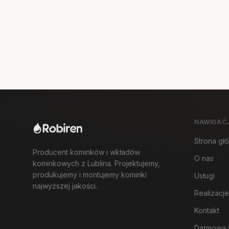
NAWIGAC
Strona gł
Producent kominków i wkładów
O nas
kominkowych z Lublina. Projektujemy,
produkujemy i montujemy kominki
Usługi
najwyższej jakości.
Realizacje
Kontakt
Darmowa 