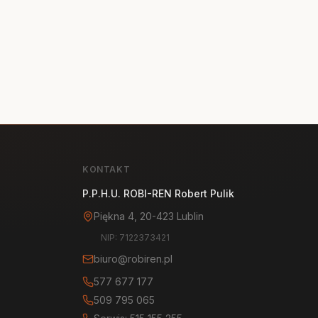
KONTAKT
P.P.H.U. ROBI-REN Robert Pulik
Piękna 4, 20-423 Lublin
NIP: 7122373421
biuro@robiren.pl
577 677 177
509 795 065