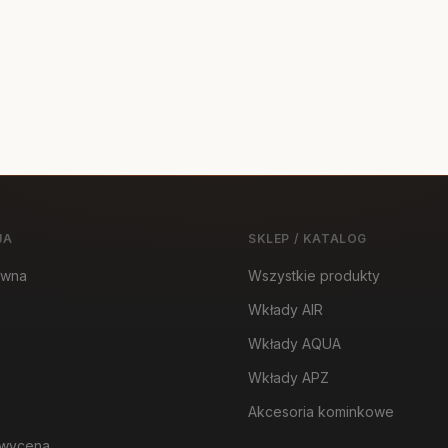
JA
SKLEP / KATALOG
ówna
Wszystkie produkty
Wkłady AIR
Wkłady AQUA
Wkłady APZ
Akcesoria kominkowe
wycena