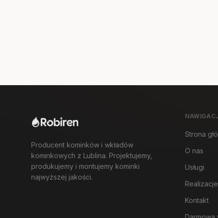
NAWIGAC
Strona gł
Producent kominków i wkładów
O nas
kominkowych z Lublina. Projektujemy,
produkujemy i montujemy kominki
Usługi
najwyższej jakości.
Realizacje
Kontakt
Darmowa 