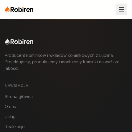
Producent kominków i wkładów kominkowych z Lublina.
Projektujemy, produkujemy i montujemy kominki najwyższej
jakości.
NAWIGACJA
Strona główna
O nas
Usługi
Realizacje