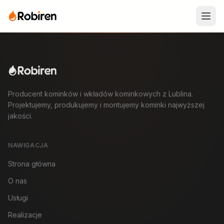
Producent kominków i wkładów kominkowych z Lublina.
Projektujemy, produkujemy i montujemy kominki najwyższej
jakości.
NAWIGACJA
Strona główna
O nas
Usługi
Realizacje