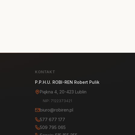
KONTAKT
P.P.H.U. ROBI-REN Robert Pulik
Piękna 4, 20-423 Lublin
NIP: 7122373421
biuro@robiren.pl
577 677 177
509 795 065