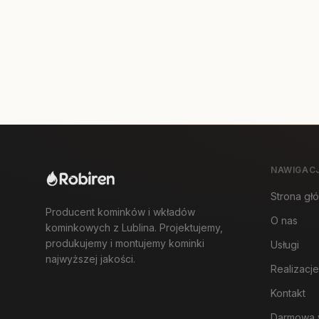
NAWIGAC
Strona gł
Producent kominków i wkładów
O nas
kominkowych z Lublina. Projektujemy,
produkujemy i montujemy kominki
Usługi
najwyższej jakości.
Realizacje
Kontakt
Darmowa 