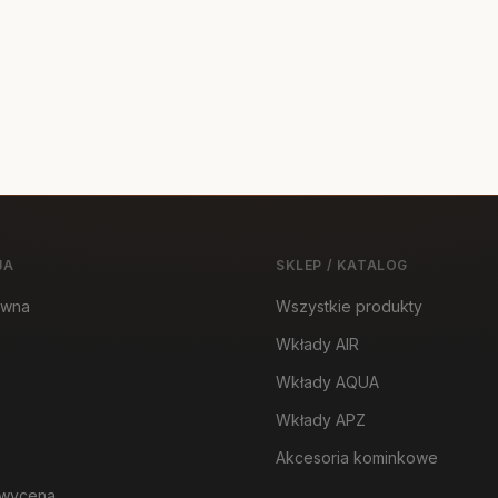
JA
SKLEP / KATALOG
ówna
Wszystkie produkty
Wkłady AIR
Wkłady AQUA
Wkłady APZ
Akcesoria kominkowe
wycena