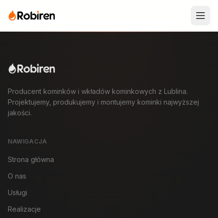
Producent kominków i wkładów kominkowych z Lublina.
Projektujemy, produkujemy i montujemy kominki najwyższej
jakości.
NAWIGACJA
Strona główna
O nas
Usługi
Realizacje