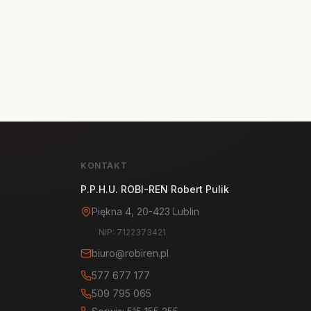
KONTAKT
P.P.H.U. ROBI-REN Robert Pulik
Piękna 4, 20-423 Lublin
NIP: 7122373421
biuro@robiren.pl
577 677 177
509 795 065