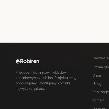
NAWIGAC
Strona gł
Producent kominków i wkładów
O nas
kominkowych z Lublina. Projektujemy,
produkujemy i montujemy kominki
Usługi
najwyższej jakości.
Realizacje
Kontakt
Darmowa 