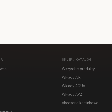
JA
SKLEP / KATALOG
ówna
Wszystkie produkty
Wkłady AIR
Wkłady AQUA
Wkłady APZ
Akcesoria kominkowe
wycena