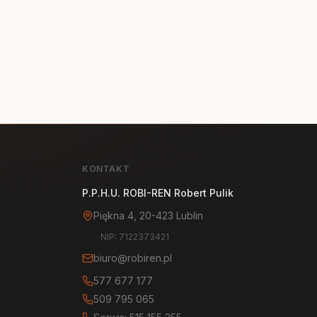
KONTAKT
P.P.H.U. ROBI-REN Robert Pulik
Piękna 4, 20-423 Lublin
NIP: 7122373421
biuro@robiren.pl
577 677 177
509 795 065