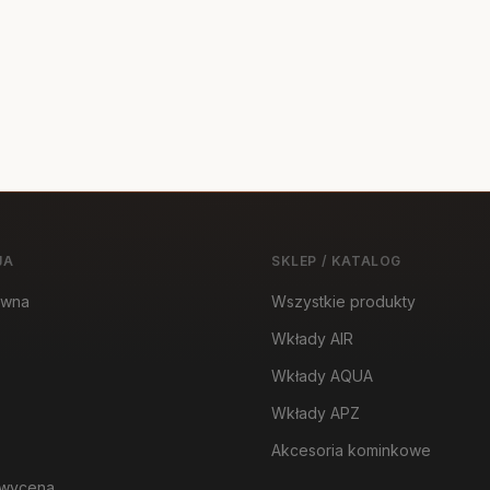
JA
SKLEP / KATALOG
ówna
Wszystkie produkty
Wkłady AIR
Wkłady AQUA
Wkłady APZ
Akcesoria kominkowe
wycena