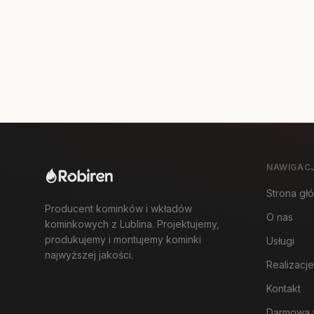
NAWIGAC
Strona gł
Producent kominków i wkładów
O nas
kominkowych z Lublina. Projektujemy,
produkujemy i montujemy kominki
Usługi
najwyższej jakości.
Realizacje
Kontakt
Darmowa 