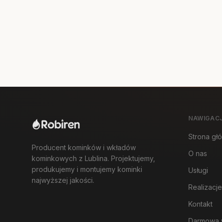
NAWIGAC
Strona gł
Producent kominków i wkładów
O nas
kominkowych z Lublina. Projektujemy,
produkujemy i montujemy kominki
Usługi
najwyższej jakości.
Realizacje
Kontakt
Darmowa 