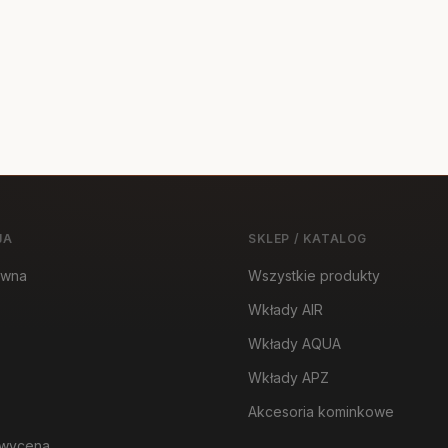
JA
SKLEP / KATALOG
ówna
Wszystkie produkty
Wkłady AIR
Wkłady AQUA
Wkłady APZ
Akcesoria kominkowe
wycena