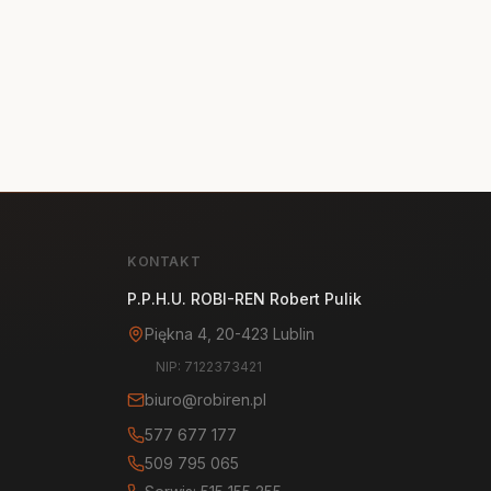
KONTAKT
P.P.H.U. ROBI-REN Robert Pulik
Piękna 4, 20-423 Lublin
NIP: 7122373421
biuro@robiren.pl
577 677 177
509 795 065