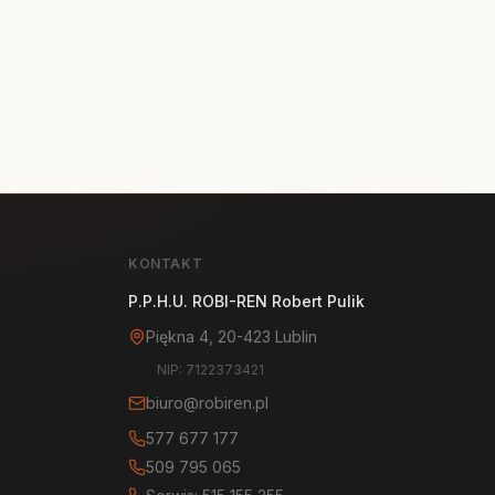
KONTAKT
P.P.H.U. ROBI-REN Robert Pulik
Piękna 4, 20-423 Lublin
NIP: 7122373421
biuro@robiren.pl
577 677 177
509 795 065