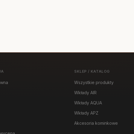
JA
SKLEP / KATALOG
ówna
Wszystkie produkty
Wkłady AIR
Wkłady AQUA
Wkłady APZ
Akcesoria kominkowe
wycena