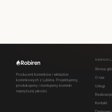
NAWIGAC
Strona gł
Producent kominków i wkładów
O nas
kominkowych z Lublina. Projektujemy,
produkujemy i montujemy kominki
Usługi
najwyższej jakości.
Realizacje
Kontakt
Darmowa 