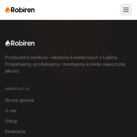
Producent kominków i wkładów kominkowych z Lublina.
Projektujemy, produkujemy i montujemy kominki najwyższej
jakości.
NAWIGACJA
Strona główna
O nas
Usługi
Realizacje