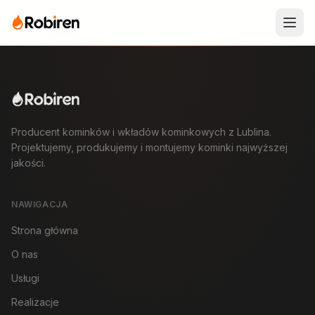
Producent kominków i wkładów kominkowych z Lublina.
Projektujemy, produkujemy i montujemy kominki najwyższej
jakości.
NAWIGACJA
Strona główna
O nas
Usługi
Realizacje