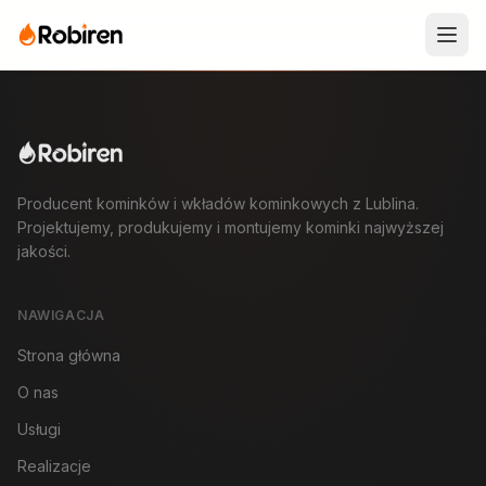
Producent kominków i wkładów kominkowych z Lublina.
Projektujemy, produkujemy i montujemy kominki najwyższej
jakości.
NAWIGACJA
Strona główna
O nas
Usługi
Realizacje