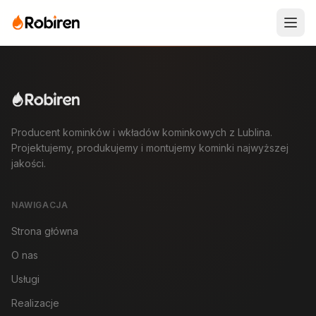
Producent kominków i wkładów kominkowych z Lublina.
Projektujemy, produkujemy i montujemy kominki najwyższej
jakości.
NAWIGACJA
Strona główna
O nas
Usługi
Realizacje