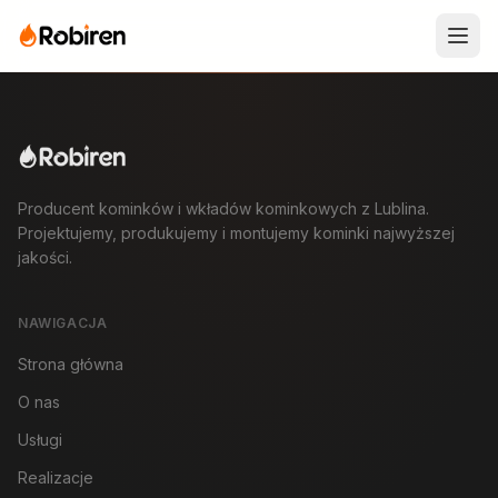
Producent kominków i wkładów kominkowych z Lublina.
Projektujemy, produkujemy i montujemy kominki najwyższej
jakości.
NAWIGACJA
Strona główna
O nas
Usługi
Realizacje