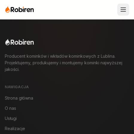
Producent kominków i wkładów kominkowych z Lublina.
Projektujemy, produkujemy i montujemy kominki najwyższej
jakości.
NAWIGACJA
Strona główna
O nas
Usługi
Realizacje