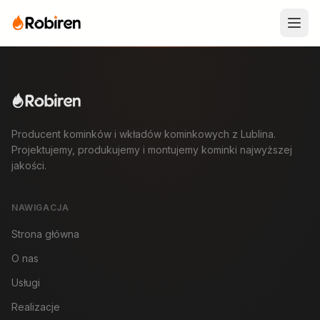
Producent kominków i wkładów kominkowych z Lublina.
Projektujemy, produkujemy i montujemy kominki najwyższej
jakości.
NAWIGACJA
Strona główna
O nas
Usługi
Realizacje