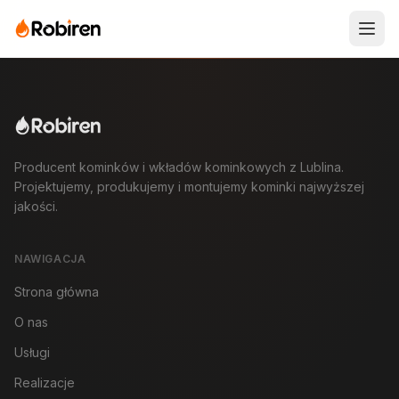
Producent kominków i wkładów kominkowych z Lublina.
Projektujemy, produkujemy i montujemy kominki najwyższej
jakości.
NAWIGACJA
Strona główna
O nas
Usługi
Realizacje