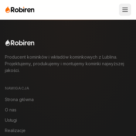
Producent kominków i wkładów kominkowych z Lublina.
Projektujemy, produkujemy i montujemy kominki najwyższej
jakości.
NAWIGACJA
Strona główna
O nas
Usługi
Realizacje