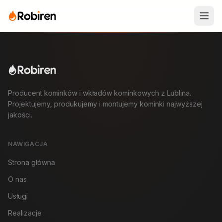
Producent kominków i wkładów kominkowych z Lublina.
Projektujemy, produkujemy i montujemy kominki najwyższej
jakości.
NAWIGACJA
Strona główna
O nas
Usługi
Realizacje