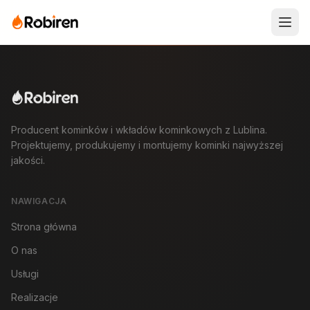
Producent kominków i wkładów kominkowych z Lublina.
Projektujemy, produkujemy i montujemy kominki najwyższej
jakości.
NAWIGACJA
Strona główna
O nas
Usługi
Realizacje